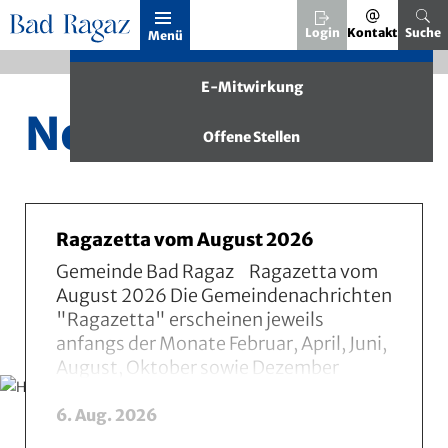
Kopfzeile
Login
Kontakt
Suche
Menü
Häufig gesucht
Inhalt
E-Mitwirkung
News
Offene Stellen
Ragazetta vom August 2026
Gemeinde Bad Ragaz Ragazetta vom
August 2026 Die Gemeindenachrichten
"Ragazetta" erscheinen jeweils
anfangs der Monate Februar, April, Juni,
August, Oktober sowie Dezember
und werden kostenlos ...
Mehr lesen Zum Eintr
6. Aug. 2026