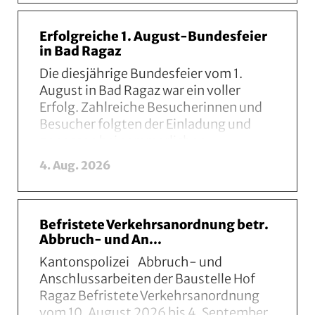
Erfolgreiche 1. August-Bundesfeier
in Bad Ragaz
Die diesjährige Bundesfeier vom 1.
August in Bad Ragaz war ein voller
Erfolg. Zahlreiche Besucherinnen und
Besucher folgten der Einladung und
genossen bei sommerlichen
Temperaturen den reichhaltigen B...
Mehr lese
4. Aug. 2026
Befristete Verkehrsanordnung betr.
Abbruch- und An...
Kantonspolizei Abbruch- und
Anschlussarbeiten der Baustelle Hof
Ragaz Befristete Verkehrsanordnung
vom 10. August 2026 bis 4. September