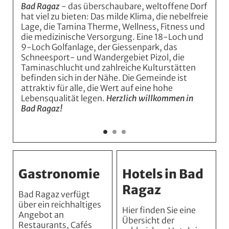
Bad Ragaz
- das überschaubare, weltoffene Dorf
Tourismus und
hat viel zu bieten: Das milde Klima, die nebelfreie
Lage, die Tamina Therme, Wellness, Fitness und
die medizinische Versorgung. Eine 18-Loch und
Kultur
9-Loch Golfanlage, der Giessenpark, das
Schneesport- und Wandergebiet Pizol, die
Taminaschlucht und zahlreiche Kulturstätten
befinden sich in der Nähe. Die Gemeinde ist
Gewerbeverein
attraktiv für alle, die Wert auf eine hohe
Lebensqualität legen.
Herzlich willkommen in
Bad Ragaz!
Gastronomie
Hotels in Bad
Ragaz
Bad Ragaz verfügt
über ein reichhaltiges
Hier finden Sie eine
Angebot an
Übersicht der
Restaurants, Cafés