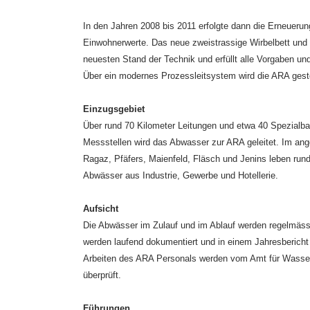
In den Jahren 2008 bis 2011 erfolgte dann die Erneuerun
Einwohnerwerte. Das neue zweistrassige Wirbelbett und
neuesten Stand der Technik und erfüllt alle Vorgaben un
Über ein modernes Prozessleitsystem wird die ARA gest
Einzugsgebiet
Über rund 70 Kilometer Leitungen und etwa 40 Spezial
Messstellen wird das Abwasser zur ARA geleitet. Im a
Ragaz, Pfäfers, Maienfeld, Fläsch und Jenins leben ru
Abwässer aus Industrie, Gewerbe und Hotellerie.
Aufsicht
Die Abwässer im Zulauf und im Ablauf werden regelmässi
werden laufend dokumentiert und in einem Jahresberich
Arbeiten des ARA Personals werden vom Amt für Wasser 
überprüft.
Führungen