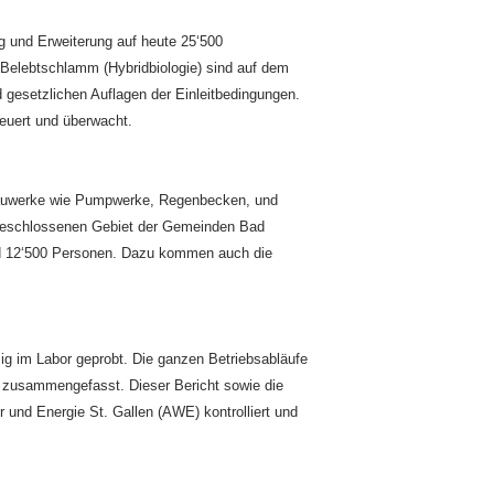
g und Erweiterung auf heute 25‘500
 Belebtschlamm (Hybridbiologie) sind auf dem
d gesetzlichen Auflagen der Einleitbedingungen.
euert und überwacht.
bauwerke wie Pumpwerke, Regenbecken, und
ngeschlossenen Gebiet der Gemeinden Bad
nd 12‘500 Personen. Dazu kommen auch die
g im Labor geprobt. Die ganzen Betriebsabläufe
t zusammengefasst. Dieser Bericht sowie die
und Energie St. Gallen (AWE) kontrolliert und