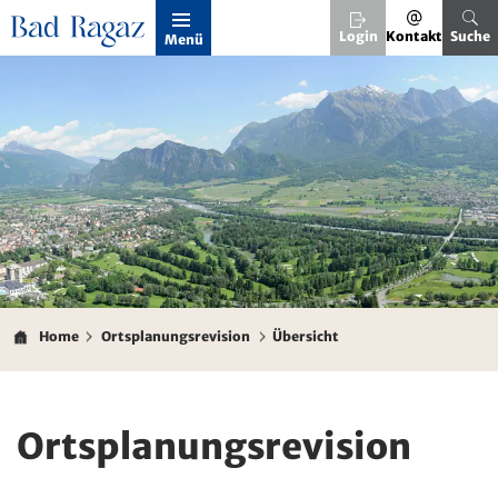
Kopfzeile
Login
Kontakt
Suche
Menü
Inhalt
Home
Ortsplanungsrevision
Übersicht
Ortsplanungsrevision