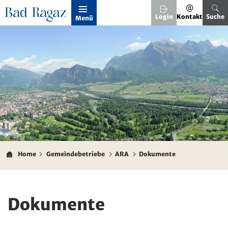
Kopfzeile
Login
Kontakt
Suche
Menü
Inhalt
Home
Gemeindebetriebe
ARA
Dokumente
Dokumente