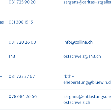
081 725 90 20
sargans@caritas-stgalle
das
031 308 15 15
081 720 26 00
info@collina.ch
143
ostschweiz@143.ch
d-
081 723 37 67
rbth-
eheberatung@bluewin.c
078 684 26 66
sargans@entlastungsdie
ostschweiz.ch