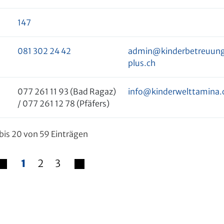
147
081 302 24 42
admin@kinderbetreuun
plus.ch
077 261 11 93 (Bad Ragaz)
info@kinderwelttamina.
/ 077 261 12 78 (Pfäfers)
 bis 20 von 59 Einträgen
1
2
3