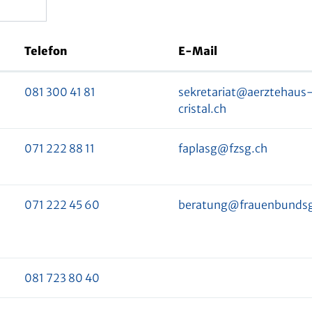
Telefon
E-Mail
081 300 41 81
sekretariat@aerztehaus
cristal.ch
071 222 88 11
faplasg@fzsg.ch
071 222 45 60
beratung@frauenbundsg
081 723 80 40