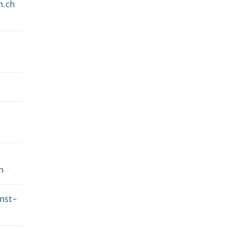
n.ch
h
nst-