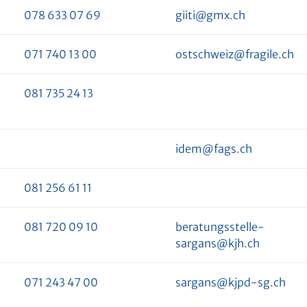
078 633 07 69
giiti@gmx.ch
071 740 13 00
ostschweiz@fragile.ch
081 735 24 13
idem@fags.ch
081 256 61 11
081 720 09 10
beratungsstelle-
sargans@kjh.ch
071 243 47 00
sargans@kjpd-sg.ch