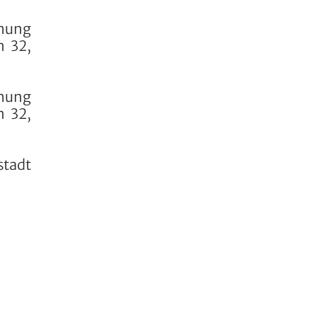
chung
n 32,
chung
n 32,
stadt