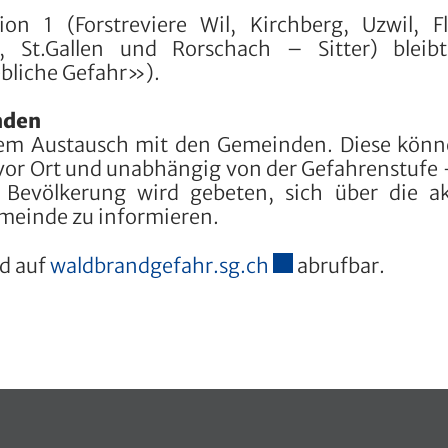
 1 (Forstreviere Wil, Kirchberg, Uzwil, Fl
 St.Gallen und Rorschach – Sitter) bleib
ebliche Gefahr»).
nden
ngem Austausch mit den Gemeinden. Diese kön
vor Ort und unabhängig von der Gefahrenstufe 
e Bevölkerung wird gebeten, sich über die ak
meinde zu informieren.
Externer Link wird
nd auf
waldbrandgefahr.sg.ch
abrufbar.