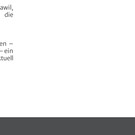
awil,
t die
nen –
– ein
tuell
 in einem neuen Fenster geöffnet.