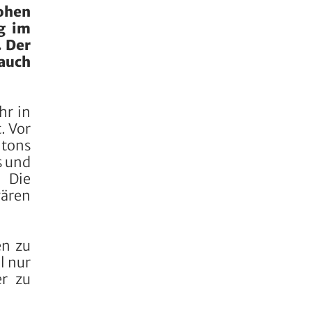
hohen
g im
. Der
 auch
hr in
. Vor
ntons
s und
 Die
wären
en zu
l nur
er zu