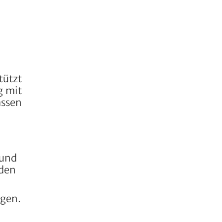
tützt
g mit
assen
 und
nden
ogen.