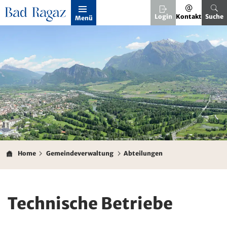
Kopfzeile
Login
Kontakt
Suche
Menü
Inhalt
Home
Gemeindeverwaltung
Abteilungen
Zugehörige Objekte
Technische Betriebe