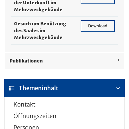
der Unterkunft im
Mehrzweckgebäude
Gesuch um Benützung
Gesuch um Benützun
Download
des Saales im
Mehrzweckgebäude
Publikationen
Themeninhalt
Kontakt
Öffnungszeiten
Personen