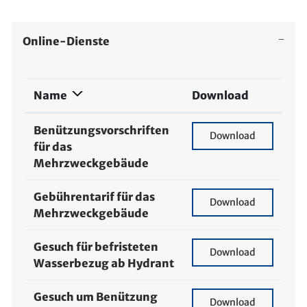
Online-Dienste
Name
Download
Benützungsvorschriften
Benützungsvorschri
Download
für das
Mehrzweckgebäude
Gebührentarif für das
Gebührentarif für 
Download
Mehrzweckgebäude
Gesuch für befristeten
Gesuch für befriste
Download
Wasserbezug ab Hydrant
Gesuch um Benützung
Gesuch um Benützun
Download